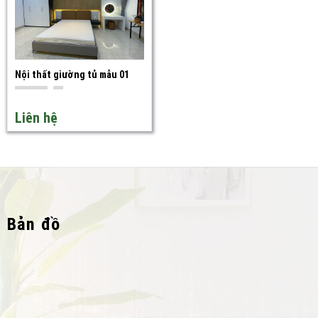
Khi lựa chọn nội thất giường tủ, có một số yếu tố quan trọng mà bạn
cần cân nhắc để đảm bảo sự phù hợp và tiện nghi nhất cho không
gian sống của mình:
Nội thất giường tủ mẫu 01
Kích thước và không gian phòng ngủ
Trước tiên, bạn cần đo lường kích thước chính xác của phòng ngủ
Liên hệ
để chọn một chiếc giường tủ vừa vặn và phù hợp không gian. Cân
nhắc các chi tiết như chiều cao, chiều rộng và chiều sâu để sản
phẩm không chỉ vừa với không gian mà còn đảm bảo sự thoải mái khi
sử dụng.
Bản đồ