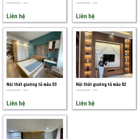
Liên hệ
Liên hệ
Thẩm mỹ và phong cách
Nội thất giường tủ mẫu 03
Nội thất giường tủ mẫu 02
Bạn có thể lựa chọn các mẫu giường tủ phù hợp với phong cách và
Liên hệ
Liên hệ
sở thích riêng của mình, từ các gam màu trung tính đến những màu
sắc sáng tạo và hiện đại.
Các yếu tố cần cân nhắc khi lựa chọn nội thất giường
tủ